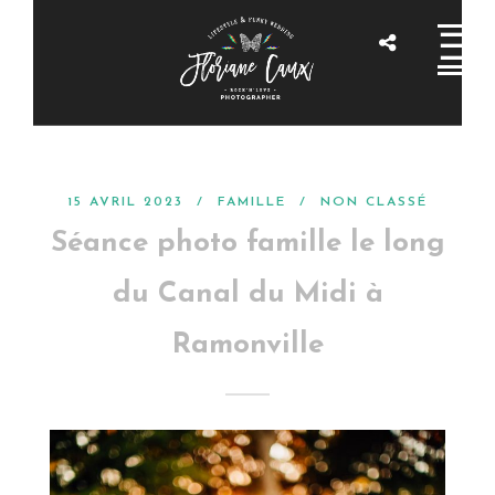
15 AVRIL 2023 /
FAMILLE
/
NON CLASSÉ
Séance photo famille le long
du Canal du Midi à
Ramonville