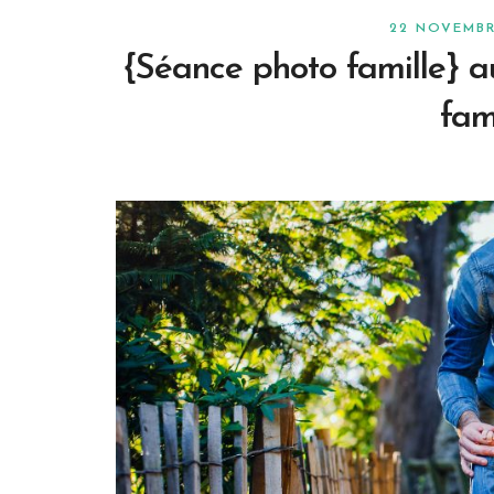
22 NOVEMB
{Séance photo famille} a
fam