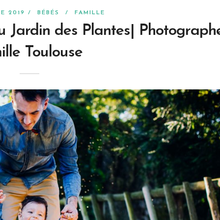
RE 2019 /
BÉBÉS
/
FAMILLE
u Jardin des Plantes| Photograph
ille Toulouse