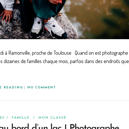
midi à Ramonville, proche de Toulouse Quand on est photographe
s dizaines de familles chaque mois, parfois dans des endroits que
E READING
NO COMMENT
023 /
FAMILLE
/
NON CLASSÉ
au bord d’un lac | Photographe