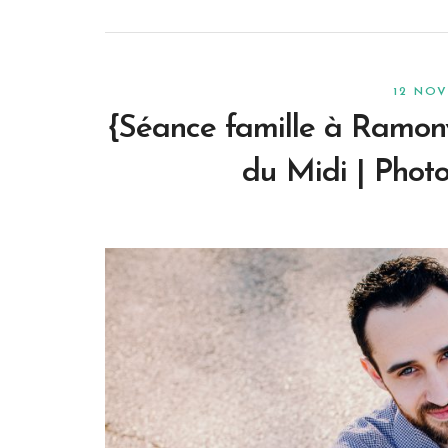
12 NO
{Séance famille à Ramonv
du Midi | Phot