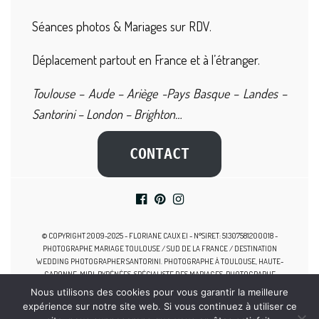
Séances photos & Mariages sur RDV.
Déplacement partout en France et à l’étranger.
Toulouse – Aude – Ariège -Pays Basque – Landes –
Santorini – London – Brighton…
CONTACT
© COPYRIGHT 2009-2025 - FLORIANE CAUX EI - N°SIRET: 51307581200018 -
PHOTOGRAPHE MARIAGE TOULOUSE / SUD DE LA FRANCE / DESTINATION
WEDDING PHOTOGRAPHER SANTORINI. PHOTOGRAPHE À TOULOUSE, HAUTE-
GARONNE, MIDI-PYRÉNÉES, SPÉCIALISTE DES MARIAGES, PHOTOGRAPHE
GROSSESSE TOULOUSE, SEANCE PHOTO NAISSANCE, PHOTOGRAPHE FAMILLE
Nous utilisons des cookies pour vous garantir la meilleure
TOULOUSE, PHOTOGRAPHE NOUVEAU-NE TOULOUSE.
expérience sur notre site web. Si vous continuez à utiliser ce