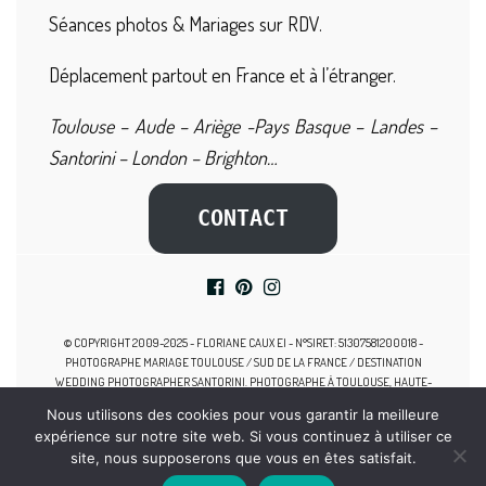
Séances photos & Mariages sur RDV.
Déplacement partout en France et à l’étranger.
Toulouse – Aude – Ariège -Pays Basque – Landes –
Santorini – London – Brighton…
CONTACT
© COPYRIGHT 2009-2025 - FLORIANE CAUX EI - N°SIRET: 51307581200018 -
PHOTOGRAPHE MARIAGE TOULOUSE / SUD DE LA FRANCE / DESTINATION
WEDDING PHOTOGRAPHER SANTORINI. PHOTOGRAPHE À TOULOUSE, HAUTE-
GARONNE, MIDI-PYRÉNÉES, SPÉCIALISTE DES MARIAGES, PHOTOGRAPHE
Nous utilisons des cookies pour vous garantir la meilleure
GROSSESSE TOULOUSE, SEANCE PHOTO NAISSANCE, PHOTOGRAPHE FAMILLE
expérience sur notre site web. Si vous continuez à utiliser ce
TOULOUSE, PHOTOGRAPHE NOUVEAU-NE TOULOUSE.
site, nous supposerons que vous en êtes satisfait.
MENTIONS LÉGALES
-
Conditions Générales de Vente
-
Politique de Confidentialité