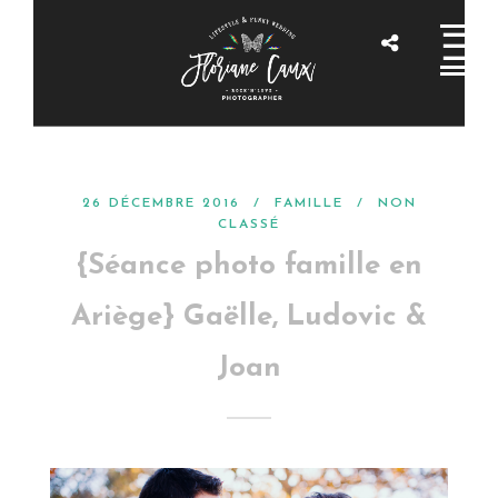
26 DÉCEMBRE 2016 /
FAMILLE
/
NON
CLASSÉ
{Séance photo famille en
Ariège} Gaëlle, Ludovic &
Joan