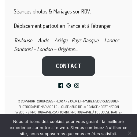
Séances photos & Mariages sur RDV.
Déplacement partout en France et à l’étranger.
Toulouse – Aude – Ariège -Pays Basque – Landes –
Santorini – London – Brighton…
CONTACT
© COPYRIGHT 2009-2025 - FLORIANE CAUX EI - N°SIRET: 51307581200018 -
PHOTOGRAPHE MARIAGE TOULOUSE / SUD DE LA FRANCE / DESTINATION
WEDDING PHOTOGRAPHER SANTORINI. PHOTOGRAPHE À TOULOUSE, HAUTE-
GARONNE, MIDI-PYRÉNÉES, SPÉCIALISTE DES MARIAGES, PHOTOGRAPHE
Nous utilisons des cookies pour vous garantir la meilleure
GROSSESSE TOULOUSE, SEANCE PHOTO NAISSANCE, PHOTOGRAPHE FAMILLE
expérience sur notre site web. Si vous continuez à utiliser ce
TOULOUSE, PHOTOGRAPHE NOUVEAU-NE TOULOUSE.
site, nous supposerons que vous en êtes satisfait.