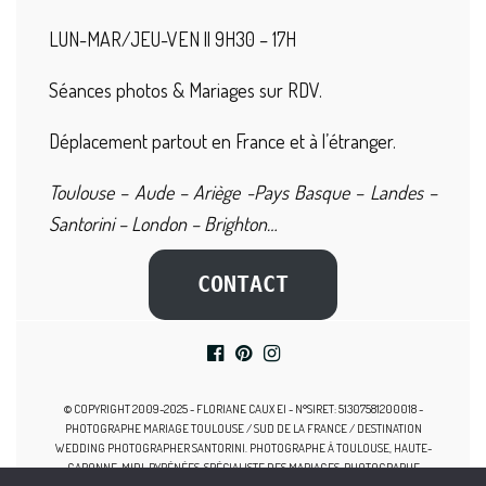
LUN-MAR/JEU-VEN || 9H30 – 17H
Séances photos & Mariages sur RDV.
Déplacement partout en France et à l’étranger.
Toulouse – Aude – Ariège -Pays Basque – Landes –
Santorini – London – Brighton…
CONTACT
© COPYRIGHT 2009-2025 - FLORIANE CAUX EI - N°SIRET: 51307581200018 -
PHOTOGRAPHE MARIAGE TOULOUSE / SUD DE LA FRANCE / DESTINATION
WEDDING PHOTOGRAPHER SANTORINI. PHOTOGRAPHE À TOULOUSE, HAUTE-
GARONNE, MIDI-PYRÉNÉES, SPÉCIALISTE DES MARIAGES, PHOTOGRAPHE