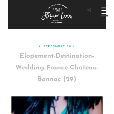
11 SEPTEMBRE 2017
Elopement-Destination-
Wedding-France-Chateau-
Bonnac (29)