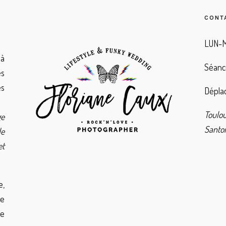
CONT
LUN-M
à
Séanc
es
es
Déplac
Toulo
ge
Santor
de
et
e,
de
ie