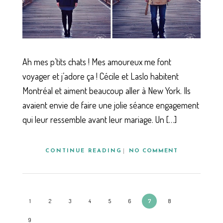
Ah mes p’tits chats ! Mes amoureux me font
voyager et j’adore ça ! Cécile et Laslo habitent
Montréal et aiment beaucoup aller à New York. Ils
avaient envie de faire une jolie séance engagement
qui leur ressemble avant leur mariage. Un […]
CONTINUE READING
NO COMMENT
1
2
3
4
5
6
7
8
9