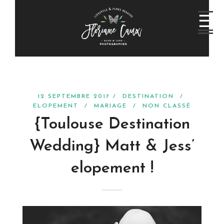
12 SEPTEMBRE 2017 /
DESTINATION
/
ELOPEMENT
/
MARIAGE
/
NON CLASSÉ
{Toulouse Destination
Wedding} Matt & Jess’
elopement !