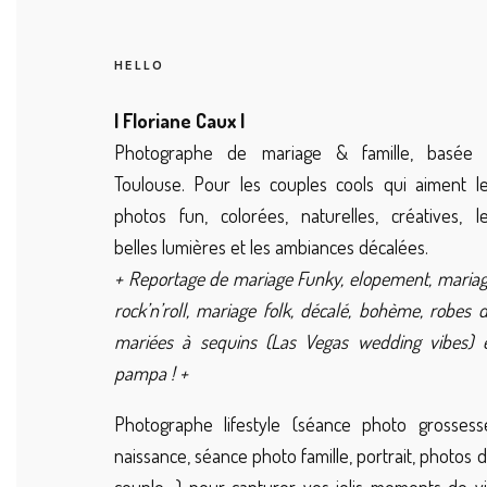
HELLO
| Floriane Caux |
Photographe de mariage & famille, basée 
Toulouse. Pour les couples cools qui aiment l
photos fun, colorées, naturelles, créatives, l
belles lumières et les ambiances décalées.
+ Reportage de mariage Funky, elopement, maria
rock’n’roll, mariage folk, décalé, bohème, robes 
mariées à sequins (Las Vegas wedding vibes) 
pampa ! +
Photographe lifestyle (séance photo grossess
naissance, séance photo famille, portrait, photos 
couple…) pour capturer vos jolis moments de v