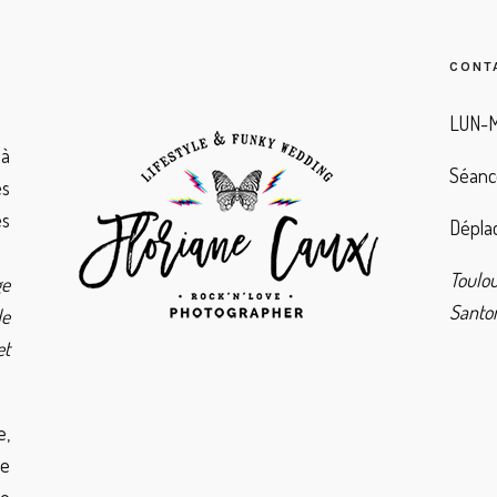
CONT
LUN-M
à
Séanc
es
es
Déplac
Toulo
ge
Santor
de
et
e,
de
ie