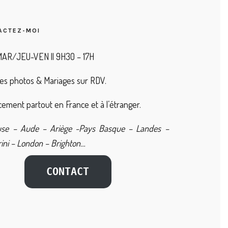
ACTEZ-MOI
AR/JEU-VEN || 9H30 – 17H
es photos & Mariages sur RDV.
ement partout en France et à l’étranger.
use – Aude – Ariège -Pays Basque – Landes –
ini – London – Brighton…
CONTACT