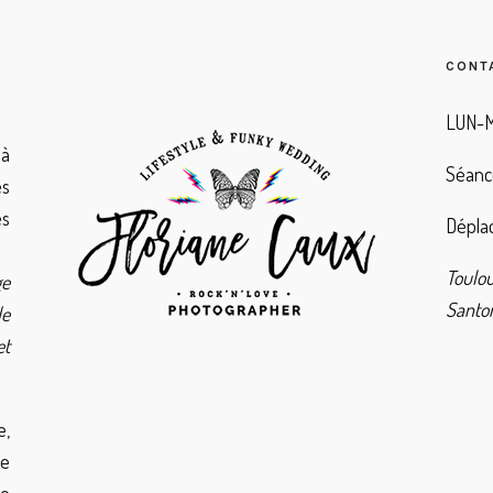
CONT
LUN-M
à
Séanc
es
es
Déplac
Toulo
ge
Santor
de
et
e,
de
ie