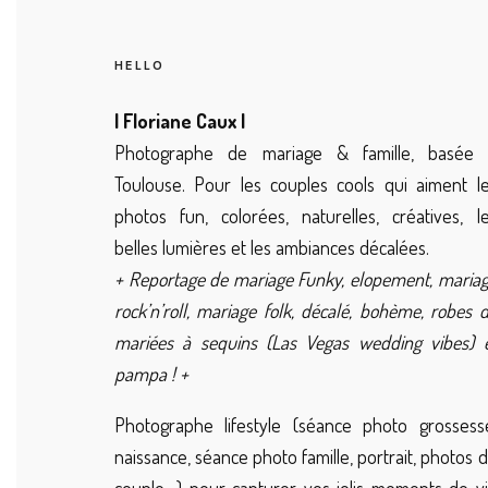
HELLO
| Floriane Caux |
Photographe de mariage & famille, basée 
Toulouse. Pour les couples cools qui aiment l
photos fun, colorées, naturelles, créatives, l
belles lumières et les ambiances décalées.
+ Reportage de mariage Funky, elopement, maria
rock’n’roll, mariage folk, décalé, bohème, robes 
mariées à sequins (Las Vegas wedding vibes) 
pampa ! +
Photographe lifestyle (séance photo grossess
naissance, séance photo famille, portrait, photos 
couple…) pour capturer vos jolis moments de v