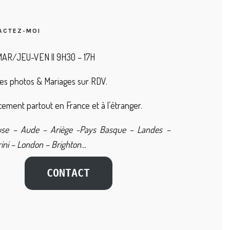
ACTEZ-MOI
AR/JEU-VEN || 9H30 – 17H
es photos & Mariages sur RDV.
ement partout en France et à l’étranger.
use – Aude – Ariège -Pays Basque – Landes –
ini – London – Brighton…
CONTACT