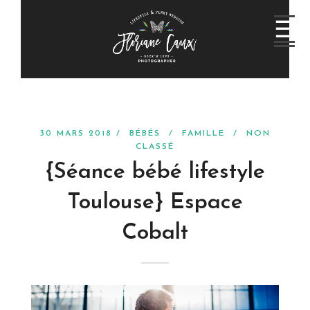
30 MARS 2018 /
BÉBÉS
/
FAMILLE
/
NON
CLASSÉ
{Séance bébé lifestyle
Toulouse} Espace
Cobalt