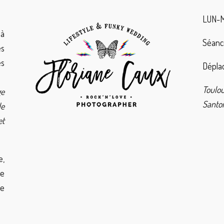
LUN-M
à
Séanc
es
es
Déplac
Toulo
ge
Santor
de
et
e,
de
ie