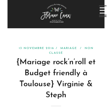
13 NOVEMBRE 2016 /
MARIAGE
/
NON
CLASSÉ
{Mariage rock’n’roll et
Budget friendly à
Toulouse} Virginie &
Steph