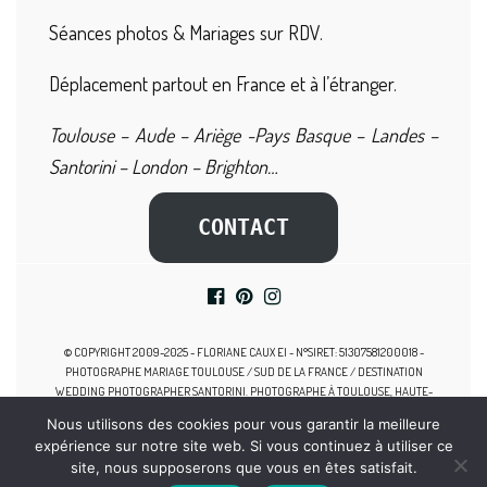
Séances photos & Mariages sur RDV.
Déplacement partout en France et à l’étranger.
Toulouse – Aude – Ariège -Pays Basque – Landes –
Santorini – London – Brighton…
CONTACT
© COPYRIGHT 2009-2025 - FLORIANE CAUX EI - N°SIRET: 51307581200018 -
PHOTOGRAPHE MARIAGE TOULOUSE / SUD DE LA FRANCE / DESTINATION
WEDDING PHOTOGRAPHER SANTORINI. PHOTOGRAPHE À TOULOUSE, HAUTE-
GARONNE, MIDI-PYRÉNÉES, SPÉCIALISTE DES MARIAGES, PHOTOGRAPHE
Nous utilisons des cookies pour vous garantir la meilleure
GROSSESSE TOULOUSE, SEANCE PHOTO NAISSANCE, PHOTOGRAPHE FAMILLE
expérience sur notre site web. Si vous continuez à utiliser ce
TOULOUSE, PHOTOGRAPHE NOUVEAU-NE TOULOUSE.
site, nous supposerons que vous en êtes satisfait.