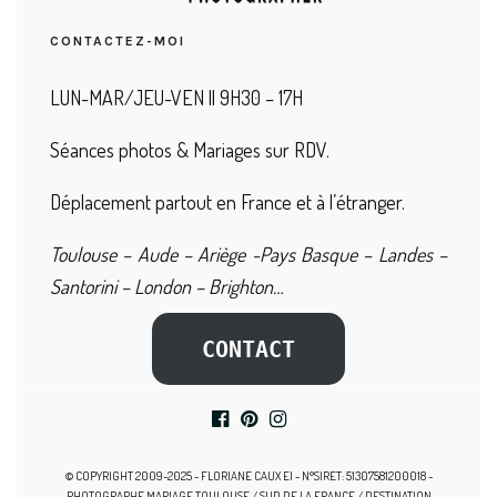
CONTACTEZ-MOI
LUN-MAR/JEU-VEN || 9H30 – 17H
Séances photos & Mariages sur RDV.
Déplacement partout en France et à l’étranger.
Toulouse – Aude – Ariège -Pays Basque – Landes –
Santorini – London – Brighton…
CONTACT
© COPYRIGHT 2009-2025 - FLORIANE CAUX EI - N°SIRET: 51307581200018 -
PHOTOGRAPHE MARIAGE TOULOUSE / SUD DE LA FRANCE / DESTINATION