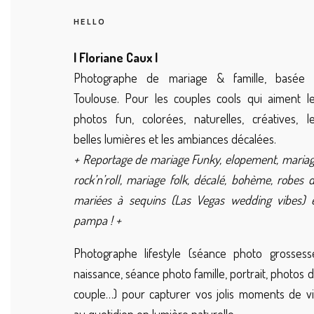
HELLO
| Floriane Caux |
Photographe de mariage & famille, basée 
Toulouse. Pour les couples cools qui aiment l
photos fun, colorées, naturelles, créatives, l
belles lumières et les ambiances décalées.
+ Reportage de mariage Funky, elopement, maria
rock’n’roll, mariage folk, décalé, bohème, robes 
mariées à sequins (Las Vegas wedding vibes) 
pampa ! +
Photographe lifestyle (séance photo grossess
naissance, séance photo famille, portrait, photos 
couple…) pour capturer vos jolis moments de v
au quotidien en lumière naturelle.