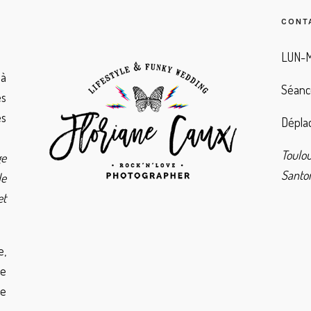
CONT
LUN-M
à
Séanc
es
es
Déplac
Toulo
ge
Santor
de
et
e,
de
ie