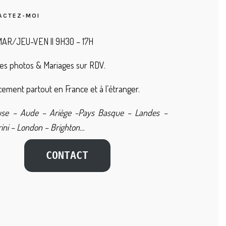
ACTEZ-MOI
AR/JEU-VEN || 9H30 – 17H
es photos & Mariages sur RDV.
ement partout en France et à l’étranger.
use – Aude – Ariège -Pays Basque – Landes –
ini – London – Brighton…
CONTACT