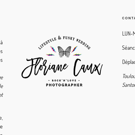
CONT
LUN-M
à
Séanc
es
es
Déplac
Toulo
ge
Santor
de
et
e,
de
ie