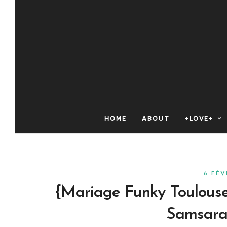
HOME
ABOUT
+LOVE+
6 FÉV
{Mariage Funky Toulouse}
Samsara 