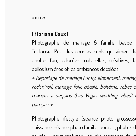
HELLO
| Floriane Caux |
Photographe de mariage & famille, basée 
Toulouse. Pour les couples cools qui aiment l
photos fun, colorées, naturelles, créatives, l
belles lumières et les ambiances décalées.
+ Reportage de mariage Funky, elopement, maria
rock’n’roll, mariage folk, décalé, bohème, robes 
mariées à sequins (Las Vegas wedding vibes) 
pampa ! +
Photographe lifestyle (séance photo grossess
naissance, séance photo famille, portrait, photos 
couple…) pour capturer vos jolis moments de v