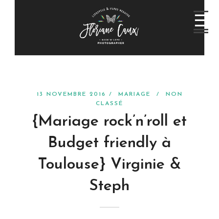
13 NOVEMBRE 2016 /
MARIAGE
/
NON
CLASSÉ
{Mariage rock’n’roll et
Budget friendly à
Toulouse} Virginie &
Steph