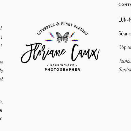
CONT
LUN-M
à
Séanc
es
es
Déplac
Toulo
ge
Santor
de
et
e,
de
ie