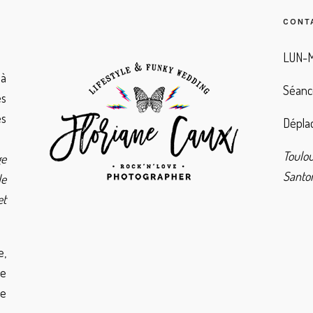
CONT
LUN-M
à
Séanc
es
es
Déplac
Toulo
ge
Santor
de
et
e,
de
ie