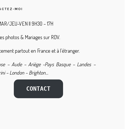
ACTEZ-MOI
AR/JEU-VEN || 9H30 – 17H
es photos & Mariages sur RDV.
ement partout en France et à l’étranger.
use – Aude – Ariège -Pays Basque – Landes –
ini – London – Brighton…
CONTACT