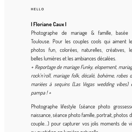
HELLO
| Floriane Caux |
Photographe de mariage & famille, basée 
Toulouse. Pour les couples cools qui aiment l
photos fun, colorées, naturelles, créatives, l
belles lumières et les ambiances décalées.
+ Reportage de mariage Funky, elopement, maria
rock’n’roll, mariage folk, décalé, bohème, robes 
mariées à sequins (Las Vegas wedding vibes) 
pampa ! +
Photographe lifestyle (séance photo grossess
naissance, séance photo famille, portrait, photos 
couple…) pour capturer vos jolis moments de v
au quotidien en lumière naturelle.