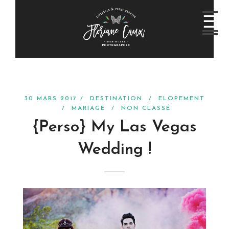
30 MARS 2017 /
DESTINATION
/
ELOPEMENT
/
MARIAGE
/
NON CLASSÉ
{Perso} My Las Vegas
Wedding !