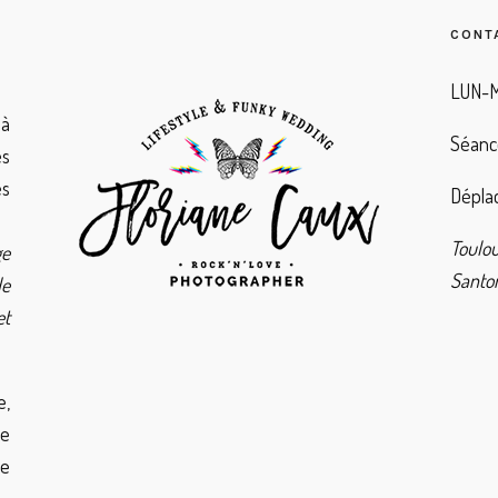
CONT
LUN-M
à
Séanc
es
es
Déplac
Toulo
ge
Santor
de
et
e,
de
ie