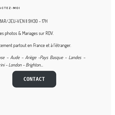
ACTEZ-MOI
AR/JEU-VEN || 9H30 – 17H
es photos & Mariages sur RDV.
ement partout en France et à l’étranger.
use – Aude – Ariège -Pays Basque – Landes –
ini – London – Brighton…
CONTACT