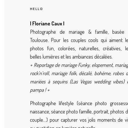
HELLO
| Floriane Caux |
Photographe de mariage & famille, basée 
Toulouse. Pour les couples cools qui aiment l
photos fun, colorées, naturelles, créatives, l
belles lumières et les ambiances décalées.
+ Reportage de mariage Funky, elopement, maria
rock’n’roll, mariage folk, décalé, bohème, robes 
mariées à sequins (Las Vegas wedding vibes) 
pampa ! +
Photographe lifestyle (séance photo grossess
naissance, séance photo famille, portrait, photos 
couple…) pour capturer vos jolis moments de v
au quotidien en lumière naturelle.