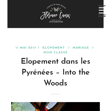
11 MAI 2017 /
ELOPEMENT
/
MARIAGE
/
NON CLASSÉ
Elopement dans les
Pyrénées – Into the
Woods