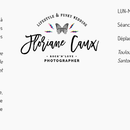
LUN-M
à
Séanc
es
es
Déplac
Toulo
ge
Santor
de
et
e,
de
ie