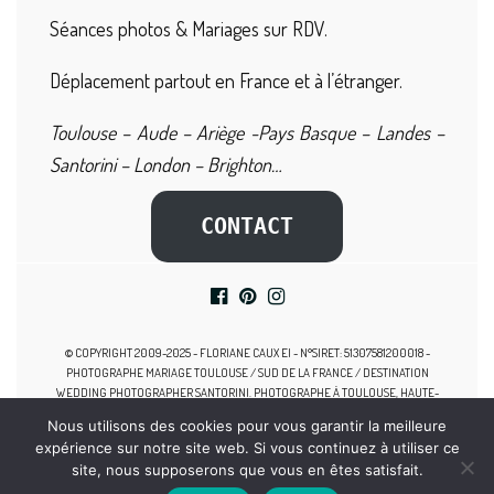
Séances photos & Mariages sur RDV.
Déplacement partout en France et à l’étranger.
Toulouse – Aude – Ariège -Pays Basque – Landes –
Santorini – London – Brighton…
CONTACT
© COPYRIGHT 2009-2025 - FLORIANE CAUX EI - N°SIRET: 51307581200018 -
PHOTOGRAPHE MARIAGE TOULOUSE / SUD DE LA FRANCE / DESTINATION
WEDDING PHOTOGRAPHER SANTORINI. PHOTOGRAPHE À TOULOUSE, HAUTE-
GARONNE, MIDI-PYRÉNÉES, SPÉCIALISTE DES MARIAGES, PHOTOGRAPHE
Nous utilisons des cookies pour vous garantir la meilleure
GROSSESSE TOULOUSE, SEANCE PHOTO NAISSANCE, PHOTOGRAPHE FAMILLE
expérience sur notre site web. Si vous continuez à utiliser ce
TOULOUSE, PHOTOGRAPHE NOUVEAU-NE TOULOUSE.
site, nous supposerons que vous en êtes satisfait.
MENTIONS LÉGALES
-
Conditions Générales de Vente
-
Politique de Confidentialité