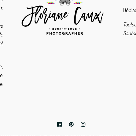
es
Déplac
Toulo
ge
Santor
de
et
e,
de
ie