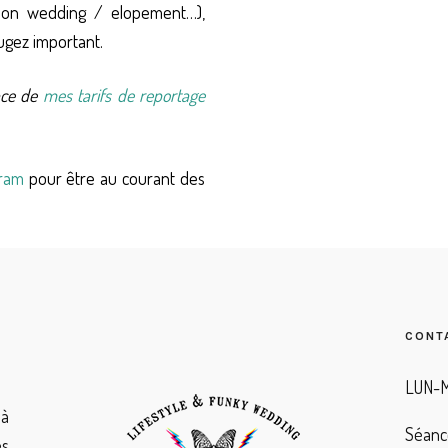
tion wedding / elopement…),
jugez important.
nce de
mes tarifs de reportage
gram
pour être au courant des
CONT
LUN-M
à
Séanc
es