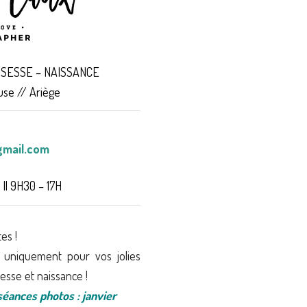
SSESSE – NAISSANCE
se // Ariège
gmail.com
| 9H30 – 17H
es !
 uniquement pour vos jolies
esse et naissance !
séances photos : janvier