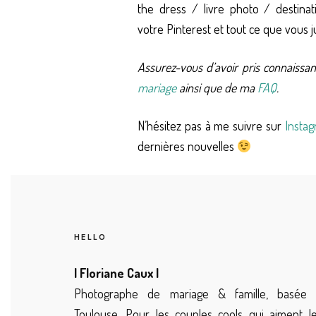
the dress / livre photo / destina
votre Pinterest et tout ce que vous 
Assurez-vous d’avoir pris connaissa
mariage
ainsi que de ma
FAQ
.
N’hésitez pas à me suivre sur
Insta
dernières nouvelles
HELLO
| Floriane Caux |
Photographe de mariage & famille, basée 
Toulouse. Pour les couples cools qui aiment l