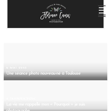
6 MAI 2025
Une séance photo nouveau-né à Toulouse
8 JANVIER 2024
La vie me rappelle mon « Pourquoi » je suis
photographe