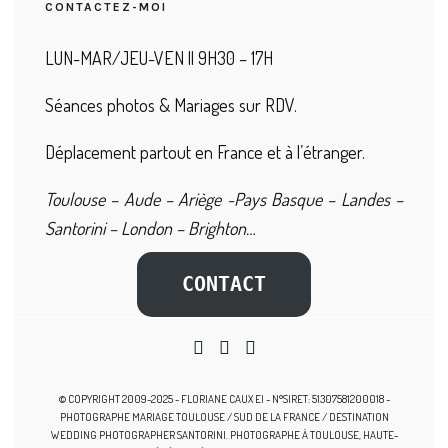
CONTACTEZ-MOI
LUN-MAR/JEU-VEN || 9H30 – 17H
Séances photos & Mariages sur RDV.
Déplacement partout en France et à l’étranger.
Toulouse – Aude – Ariège -Pays Basque – Landes –
Santorini – London – Brighton…
CONTACT
© COPYRIGHT 2009-2025 - FLORIANE CAUX EI - N°SIRET: 51307581200018 -
PHOTOGRAPHE MARIAGE TOULOUSE / SUD DE LA FRANCE / DESTINATION
WEDDING PHOTOGRAPHER SANTORINI. PHOTOGRAPHE À TOULOUSE, HAUTE-