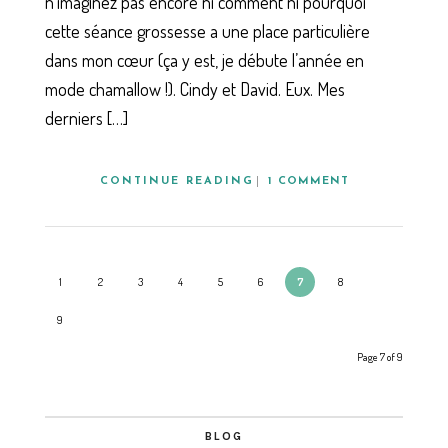
n’imaginez pas encore ni comment ni pourquoi
cette séance grossesse a une place particulière
dans mon cœur (ça y est, je débute l’année en
mode chamallow !). Cindy et David. Eux. Mes
derniers […]
CONTINUE READING
1 COMMENT
1
2
3
4
5
6
7
8
9
Page 7 of 9
BLOG